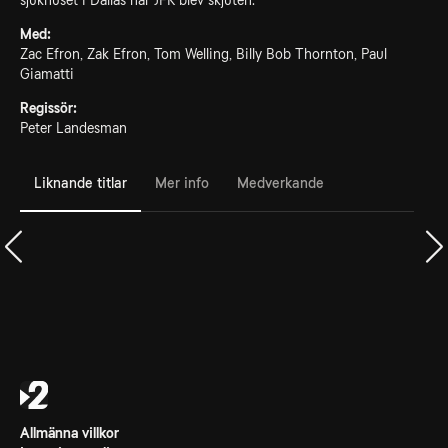
sjukhuset i Dallas när JFK blev skjuten.
Med:
Zac Efron, Zak Efron, Tom Welling, Billy Bob Thornton, Paul
Giamatti
Regissör:
Peter Landesman
Liknande titlar
Mer info
Medverkande
Allmänna villkor