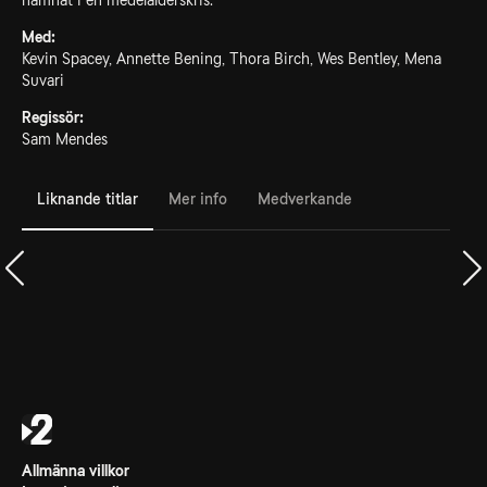
hamnat i en medelålderskris.
Med:
Kevin Spacey, Annette Bening, Thora Birch, Wes Bentley, Mena
Suvari
Regissör:
Sam Mendes
Liknande titlar
Mer info
Medverkande
Allmänna villkor