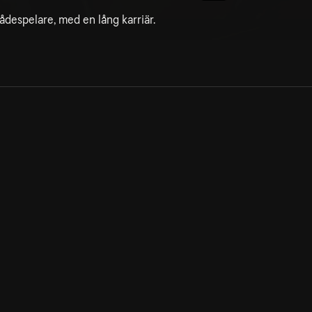
kådespelare, med en lång karriär.
Allmänna villkor
Kun
Integritetspolicy
Pre
Cookiepolicy
Kon