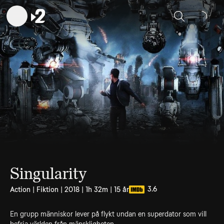
Sök
Singularity
3.6
Action | Fiktion | 2018 | 1h 32m | 15 år
En grupp människor lever på flykt undan en superdator som vill