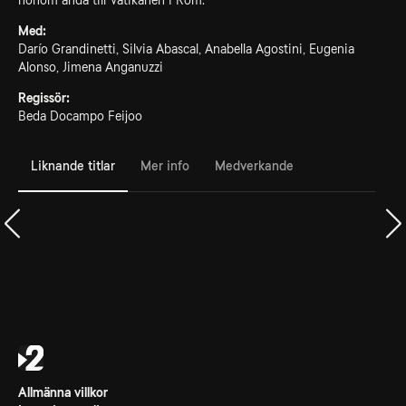
honom ända till Vatikanen i Rom.
Med:
Darío Grandinetti, Silvia Abascal, Anabella Agostini, Eugenia
Alonso, Jimena Anganuzzi
Regissör:
Beda Docampo Feijoo
Liknande titlar
Mer info
Medverkande
Allmänna villkor