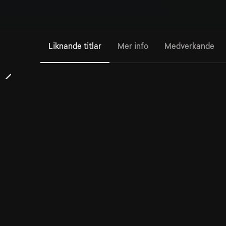
Liknande titlar
Mer info
Medverkande