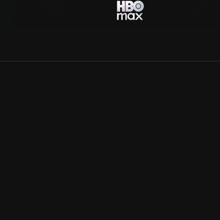
Allmänna villkor
Kun
Integritetspolicy
Pre
Cookiepolicy
Kon