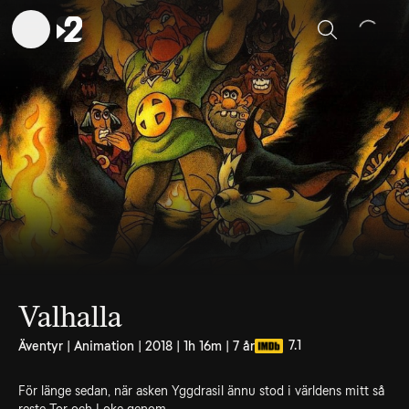
Sök
Valhalla
7.1
Äventyr | Animation | 2018 | 1h 16m | 7 år
För länge sedan, när asken Yggdrasil ännu stod i världens mitt så