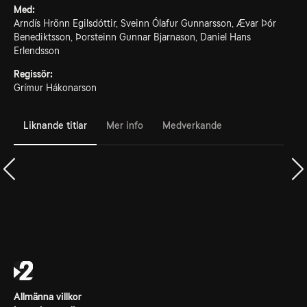
Med:
Arndís Hrönn Egilsdóttir, Sveinn Ólafur Gunnarsson, Ævar Þór
Benediktsson, Þorsteinn Gunnar Bjarnason, Daniel Hans
Erlendsson
Regissör:
Grímur Hákonarson
Liknande titlar
Mer info
Medverkande
Allmänna villkor