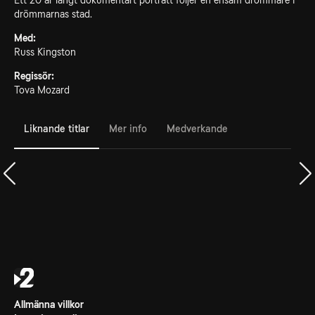
Ett 20 år långt dokumentärt porträtt följer en ensam drömmare i
drömmarnas stad.
Med:
Russ Kingston
Regissör:
Tova Mozard
Liknande titlar
Mer info
Medverkande
Allmänna villkor