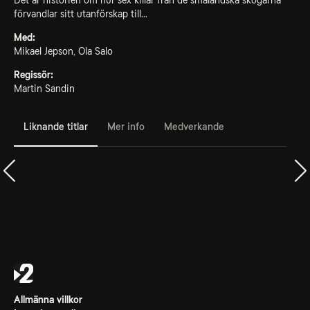
Det är historien om hur sex killar från de småländska skogarna
förvandlar sitt utanförskap till...
Med:
Mikael Jepson, Ola Salo
Regissör:
Martin Sandin
Liknande titlar
Mer info
Medverkande
Allmänna villkor