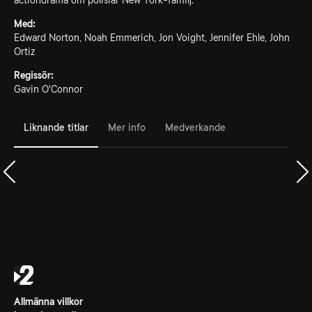
actiondrama om polisiär New York-familj.
Med:
Edward Norton, Noah Emmerich, Jon Voight, Jennifer Ehle, John
Ortiz
Regissör:
Gavin O'Connor
Liknande titlar
Mer info
Medverkande
Allmänna villkor