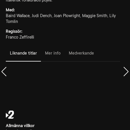
italiensk föräldralös pojke.
Med:
Baird Wallace, Judi Dench, Joan Plowright, Maggie Smith, Lily
Tomlin
Regissör:
Franco Zeffirelli
Liknande titlar
Mer info
Medverkande
Allmänna villkor