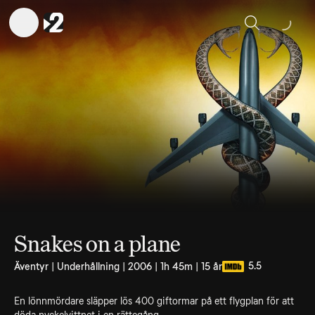
Sök
Snakes on a plane
5.5
Äventyr | Underhållning | 2006 | 1h 45m | 15 år
En lönnmördare släpper lös 400 giftormar på ett flygplan för att