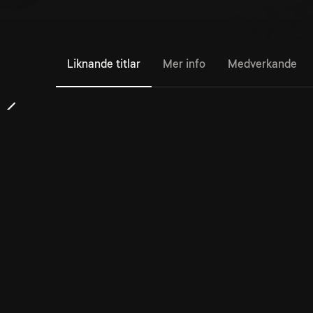
Liknande titlar
Mer info
Medverkande