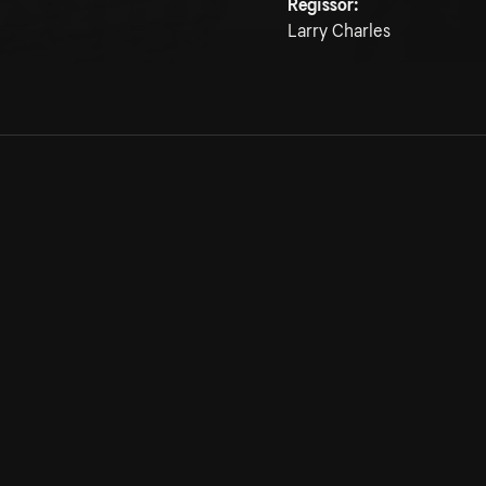
Regissör:
Larry Charles
Allmänna villkor
Kun
Integritetspolicy
Pre
Cookiepolicy
Kon