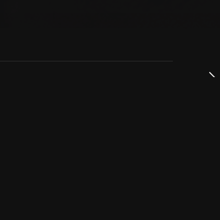
dservice
ss
takta oss