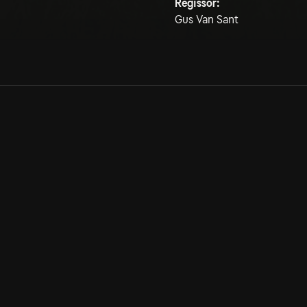
Regissör:
Gus Van Sant
Allmänna villkor
Kun
Integritetspolicy
Pre
Cookiepolicy
Kon