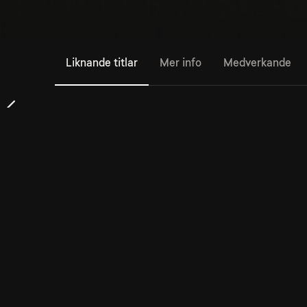
Liknande titlar
Mer info
Medverkande