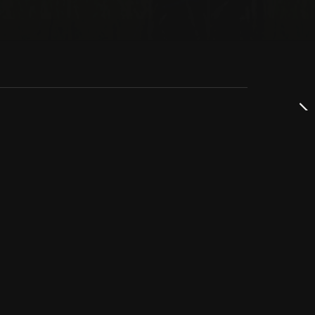
dservice
ss
takta oss