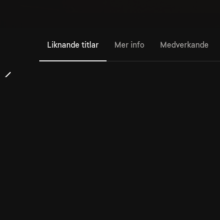
Liknande titlar
Mer info
Medverkande