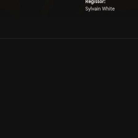
Regissör:
Sylvain White
Allmänna villkor
Kun
Integritetspolicy
Pre
Cookiepolicy
Kon