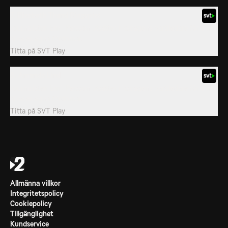
7. Elisabeth Thand Ringqvist
Journalisten Emil Persson utsätter riksdagens partiledare för sina
alldeles egna fördomar.
Titta på
SVT Play
8. Amanda Lind
Journalisten Emil Persson utsätter riksdagens partiledare för sina
alldeles egna fördomar.
Titta på
SVT Play
Allmänna villkor
Integritetspolicy
Cookiepolicy
Tillgänglighet
Kundservice