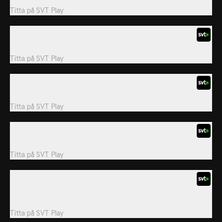
Titta på
SVT Play
3. Magdalena Andersson
Veckans gäst är Magdalena Andersson.
Titta på
SVT Play
4. Jimmie Åkesson
Veckans gäst är Jimmie Åkesson.
Titta på
SVT Play
5. Nooshi Dadgostar
Veckans gäst är Nooshi Dadgostar.
Titta på
SVT Play
6. Ulf Kristersson
Journalisten Emil Persson utsätter riksdagens partiledare för sina
alldeles egna fördomar.
Titta på
SVT Play