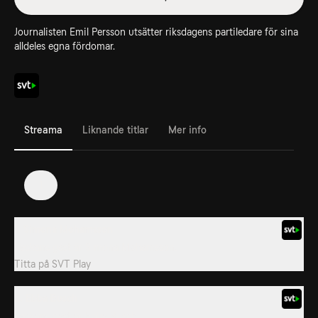
Journalisten Emil Persson utsätter riksdagens partiledare för sina
alldeles egna fördomar.
Streama
Liknande titlar
Mer info
1
1. Simona Mohamsson
Veckans gäst är Simona Mohamsson.
Titta på
SVT Play
2. Ebba Busch
Veckans gäst är Ebba Busch.