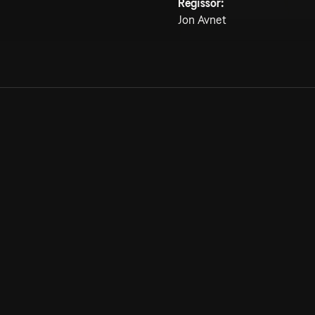
Regissör:
Jon Avnet
Allmänna villkor
Kun
Integritetspolicy
Pre
Cookiepolicy
Kon