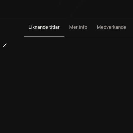
Liknande titlar
Mer info
Medverkande