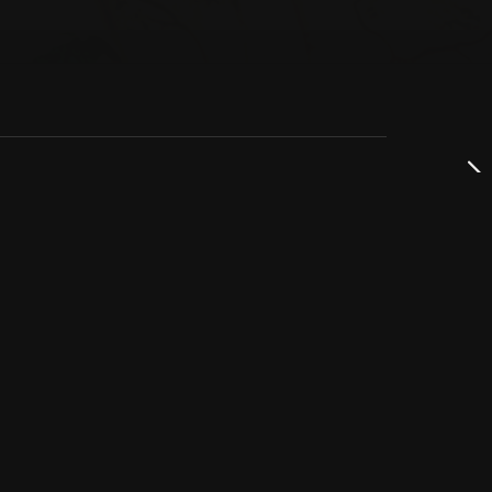
dservice
ss
takta oss