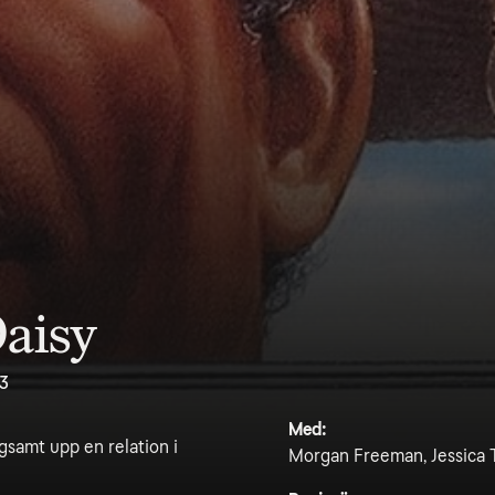
Daisy
.3
Med:
samt upp en relation i
Morgan Freeman, Jessica T