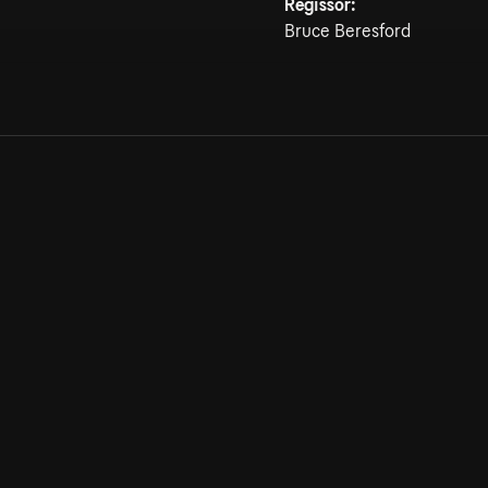
Regissör:
Bruce Beresford
Allmänna villkor
Kun
Integritetspolicy
Pre
Cookiepolicy
Kon