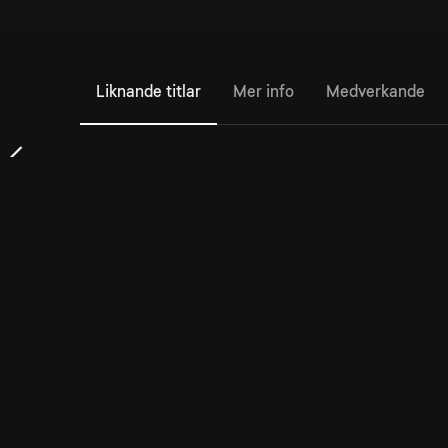
Liknande titlar
Mer info
Medverkande