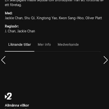
En skattjägare måste skydda tolv bronsbyster från att förstöras av
ett företag.
Med:
Jackie Chan, Shu Qi, Xingtong Yao, Kwon Sang-Woo, Oliver Platt
Regissör:
J. Chan, Jackie Chan
Liknande titlar
Mer info
Medverkande
Allmänna villkor