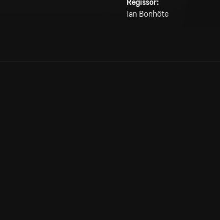
Regissör:
Ian Bonhôte
Allmänna villkor
Kun
Integritetspolicy
Pre
Cookiepolicy
Kon