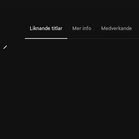
Liknande titlar
Mer info
Medverkande