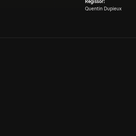
Regissör:
Quentin Dupieux
Allmänna villkor
Kun
Integritetspolicy
Pre
Cookiepolicy
Kon