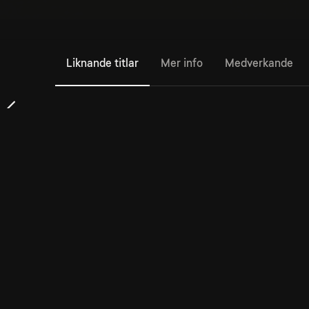
Liknande titlar
Mer info
Medverkande