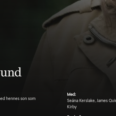
round
Med:
l med hennes son som
Seána Kerslake, James Qui
Kirby