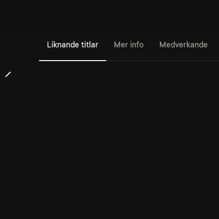
Liknande titlar
Mer info
Medverkande