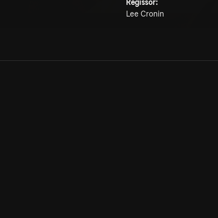
Regissör:
Lee Cronin
Allmänna villkor
Kun
Integritetspolicy
Pre
Cookiepolicy
Kon