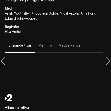
sexårige son plötsligt dyker upp.
Med:
Arieh Worthalter, Khoudiedji Sidibe, Vidal Arzoni, Julia Föry,
Edgard John-Augustin
Regissör:
Elsa Amiel
Liknande titlar
Mer info
Medverkande
Allmänna villkor