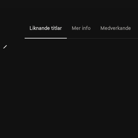
Liknande titlar
Mer info
Medverkande