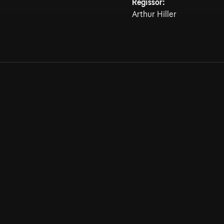
Regissör:
Arthur Hiller
Allmänna villkor
Kun
Integritetspolicy
Pre
Cookiepolicy
Kon