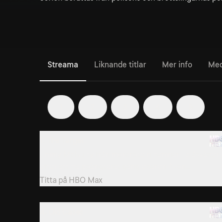
Streama
Liknande titlar
Mer info
Med
1
2
3
4
5
1. The Target
Jimmy McNulty från mordroteln hamnar i blåsväder
efter att ha poängterat gängledaren Avon...
Titta på
HBO Max
4. Old Cases