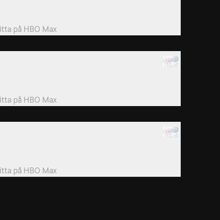
awls vill gripa människor för inblandning i mord
opplade till D'Angelo men Greggs och McNulty...
itta på
HBO Max
. Game Day
arksdale ligger i psykologiskt krig med rivalen
roposition Joe, och Prez och Sydnor försöker...
itta på
HBO Max
2. Cleaning Up
cNulty och Daniels avlyssnar Barksdales kontor,
ch D'Angelo åker till New York för sin morbrors...
itta på
HBO Max