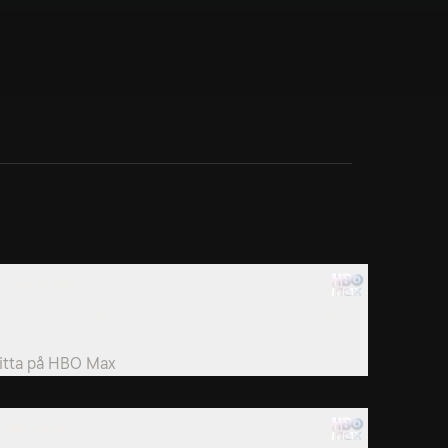
. The Buys
tyrkans upptåg har lett till ett upplopp och dålig
ublicitet för polisen.
itta på
HBO Max
. Episode 6