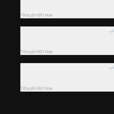
Greggs och McNulty misslyckas med att göra en av
D'Angelos män till informatö och Rawls ger ett...
Titta på
HBO Max
7. One Arrest
Greggs, Herc, Carver och Freamon utför en razzia
mot ett droglager, vilket leder till att...
Titta på
HBO Max
10. The Cost
Med Wallace häktad undrar McNulty och Daniels va
de ska göra tills han vittnar.
Titta på
HBO Max
13. Sentencing
Avon Barksdales gäng visar sig ha svaga länkar.