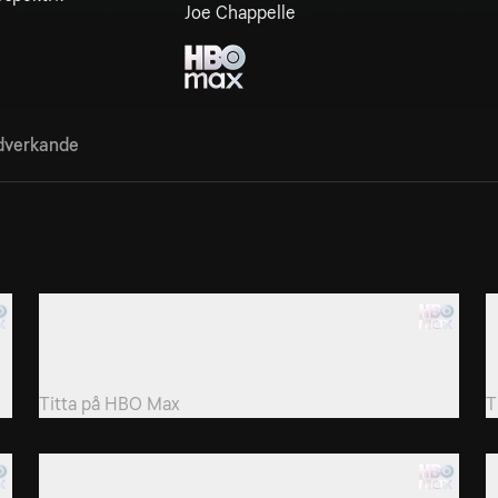
Joe Chappelle
verkande
2. The Detail
3
En person som vittnade mot D'Angelo hittas mördad,
S
och Daniels är frustrerad över besättningen i...
p
Titta på
HBO Max
T
5. The Pager
6