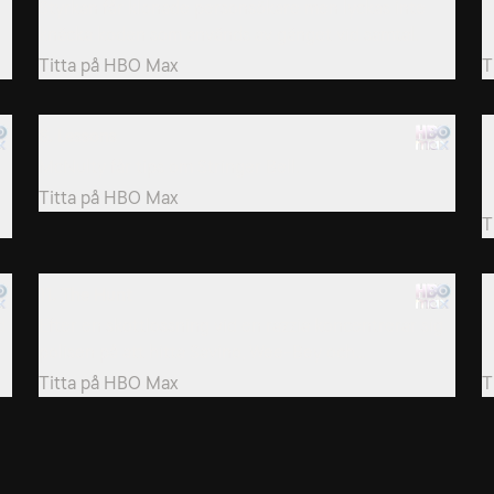
Styrkan får klonade personsökare men lyckas inte
R
knäcka koden som används av gänget vid samtal.
k
Titta på
HBO Max
T
8. Lessons
9
McNulty får tips om Stringer Bell.
B
P
Titta på
HBO Max
T
11. The Hunt
1
d
Efter en skottlossning vid en razzia koncentrerar sig
M
polisen på att hitta Savino, Wee-Bey och...
o
Titta på
HBO Max
T