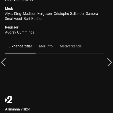
katt-och-råtta-lek.
Med:
Alysa King, Madison Ferguson, Cristophe Gallander, Samora
Smallwood, Bart Rochon
Regissör:
Audrey Cummings
Liknande titlar
Mer info
Medverkande
Allmänna villkor