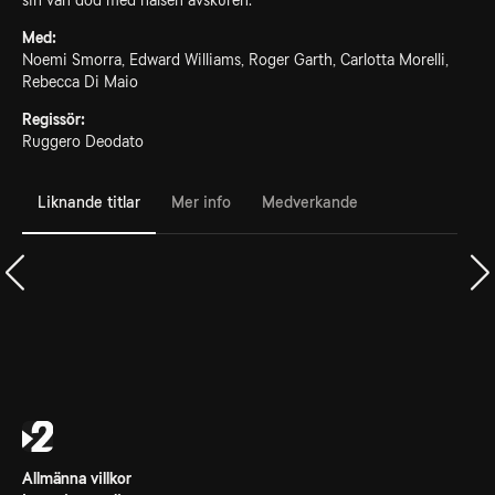
sin vän död med halsen avskuren.
Med:
Noemi Smorra, Edward Williams, Roger Garth, Carlotta Morelli,
Rebecca Di Maio
Regissör:
Ruggero Deodato
Liknande titlar
Mer info
Medverkande
Allmänna villkor