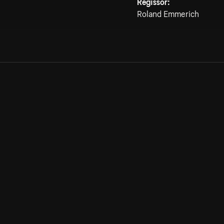
Regissör:
Roland Emmerich
Allmänna villkor
Kun
Integritetspolicy
Pre
Cookiepolicy
Kon