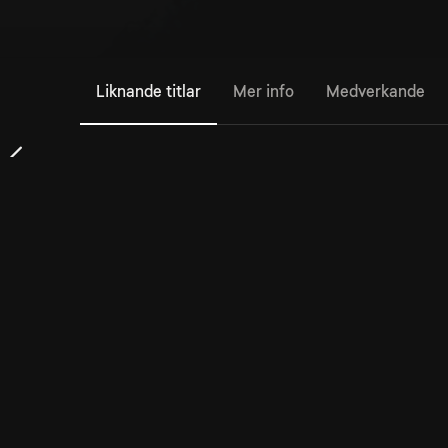
Liknande titlar
Mer info
Medverkande