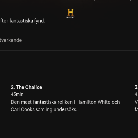
efter fantastiska fynd.
verkande
2. The Chalice
3
43min
4
Den mest fantastiska reliken i Hamilton White och
V
Carl Cooks samling undersöks.
f
5. Reliquary Box
43min