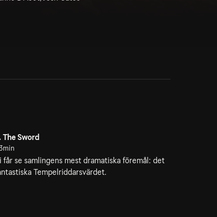
. The Sword
3min
i får se samlingens mest dramatiska föremål: det
antastiska Tempelriddarsvärdet.