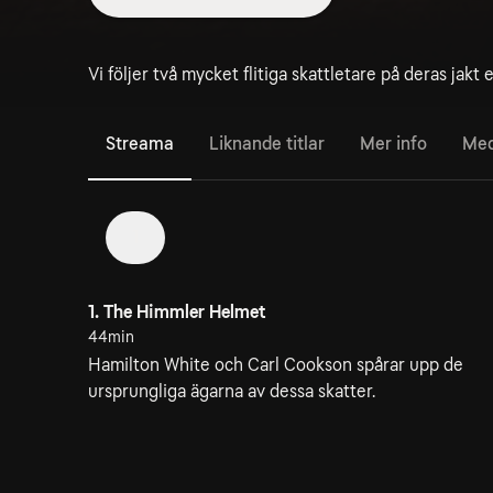
Vi följer två mycket flitiga skattletare på deras jakt 
Streama
Liknande titlar
Mer info
Med
1
1. The Himmler Helmet
44min
Hamilton White och Carl Cookson spårar upp de
ursprungliga ägarna av dessa skatter.
4. Libation Vessel
42min