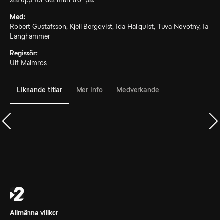
stå upp för det man tror på.
Med:
Robert Gustafsson, Kjell Bergqvist, Ida Hallquist, Tuva Novotny, Ia
Langhammer
Regissör:
Ulf Malmros
Liknande titlar
Mer info
Medverkande
Allmänna villkor