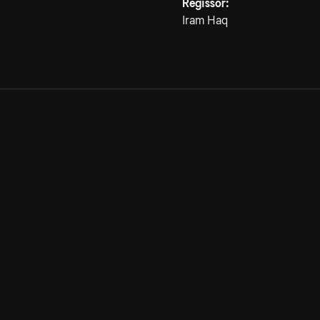
Regissör:
Iram Haq
Allmänna villkor
Kun
Integritetspolicy
Pre
Cookiepolicy
Kon