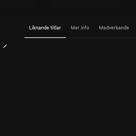
Liknande titlar
Mer info
Medverkande