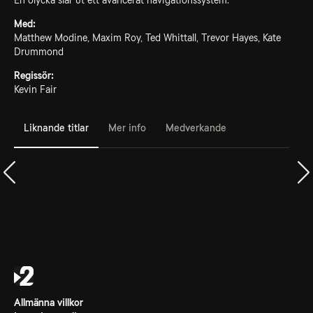
En olycka slår ut ett avancerat navigationssystem.
Med:
Matthew Modine, Maxim Roy, Ted Whittall, Trevor Hayes, Kate
Drummond
Regissör:
Kevin Fair
Liknande titlar
Mer info
Medverkande
Allmänna villkor