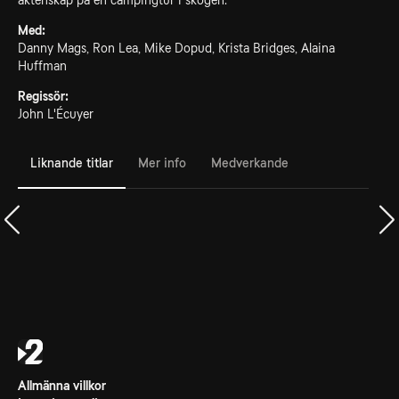
äktenskap på en campingtur i skogen.
Med:
Danny Mags, Ron Lea, Mike Dopud, Krista Bridges, Alaina
Huffman
Regissör:
John L'Écuyer
Liknande titlar
Mer info
Medverkande
Allmänna villkor