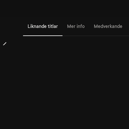
Liknande titlar
Mer info
Medverkande