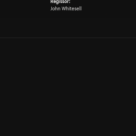
Regissör:
John Whitesell
Allmänna villkor
Kun
Integritetspolicy
Pre
Cookiepolicy
Kon