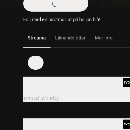
Följ med en piratmus ut på böljan blå!
Streama
Liknande titlar
Mer info
1
1. Kittelsvärdet
Följ med en piratmus ut på böljan blå!
Titta på
SVT Play
4. Om jag var du