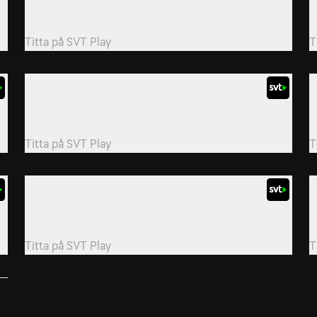
Finns det något bättre sätt att utforska sitt hem än
F
att leta efter skatter med din alldeles egen...
a
Titta på
SVT Play
T
8. Pirrs ögonlapp
9
Finns det något bättre sätt att utforska sitt hem än
F
att leta efter skatter med din alldeles egen...
a
Titta på
SVT Play
T
11. Shinos otursdag
1
Finns det något bättre sätt att utforska sitt hem än
F
att leta efter skatter med din alldeles egen...
a
Titta på
SVT Play
T