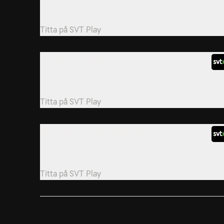
Finns det något bättre sätt att utforska sitt hem än
att leta efter skatter med din alldeles egen...
Titta på
SVT Play
7. Jipps stora plask
Finns det något bättre sätt att utforska sitt hem än
att leta efter skatter med din alldeles egen...
Titta på
SVT Play
10. En planerad olyckshändelse
Finns det något bättre sätt att utforska sitt hem än
att leta efter skatter med din alldeles egen...
Titta på
SVT Play
13. Grottmonstret
Finns det något bättre sätt att utforska sitt hem än