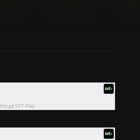
. Den snabba skatten
ölj med en piratmus ut på böljan blå!
itta på
SVT Play
. Saftiga skatter