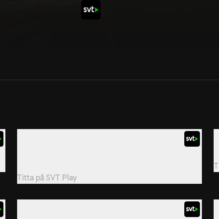
2. Sandskatten
3
Finns det något bättre sätt att utforska sitt hem än
F
att leta efter skatter med din alldeles egen...
T
Titta på
SVT Play
5. Utanför kartan
6