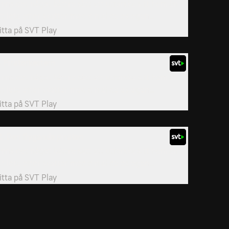
inns det något bättre sätt att utforska sitt hem än
tt leta efter skatter med din alldeles egen...
itta på
SVT Play
. Piratorkestern
inns det något bättre sätt att utforska sitt hem än
tt leta efter skatter med din alldeles egen...
itta på
SVT Play
2. Den flygande piraten
inns det något bättre sätt att utforska sitt hem än
tt leta efter skatter med din alldeles egen...
itta på
SVT Play