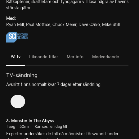
Båtkaptener, skattletare och fyndjägare vill lösa några av havens
största gåtor.
Med:
Ryan Mill, Paul Mottice, Chuck Meier, Dave Cziko, Mike Still
På tv
Liknande titlar
Mer info
Medverkande
TV-sändning
Avsnitt finns normalt kvar 7 dagar efter sändning
1
3. Monster In The Abyss
1 aug
50min
Kan ses i en dag till
Experter undersöker de fall då människor försvunnit under