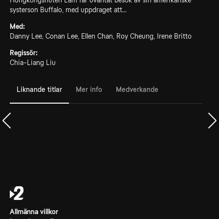
Hongkongsnuten Lam får oväntat besök av sin amerikanske
systerson Buffalo, med uppdraget att...
Med:
Danny Lee, Conan Lee, Ellen Chan, Roy Cheung, Irene Britto
Regissör:
Chia-Liang Liu
Liknande titlar
Mer info
Medverkande
Allmänna villkor