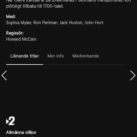
När Claire Randall är på smekmånad i Skottland transporteras hon
plötsligt tillbaka till 1700-talet.
Med:
Sophia Myles, Ron Perlman, Jack Huston, John Hurt
Regissör:
Howard McCain
Liknande titlar
Mer info
Medverkande
Allmänna villkor