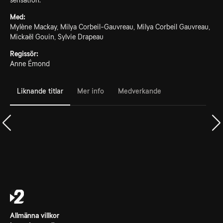
sensation.
Med:
Mylène Mackay, Milya Corbeil-Gauvreau, Milya Corbeil Gauvreau,
Mickaël Gouin, Sylvie Drapeau
Regissör:
Anne Émond
Liknande titlar
Mer info
Medverkande
Allmänna villkor