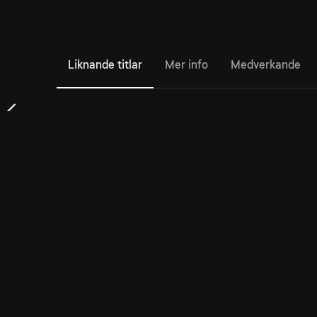
Liknande titlar
Mer info
Medverkande