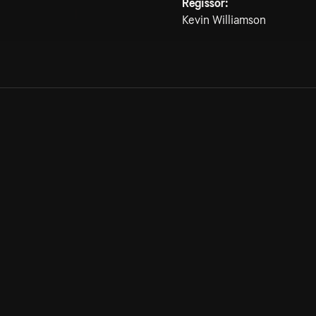
Regissör:
Kevin Williamson
Allmänna villkor
Kun
Integritetspolicy
Pre
Cookiepolicy
Kon