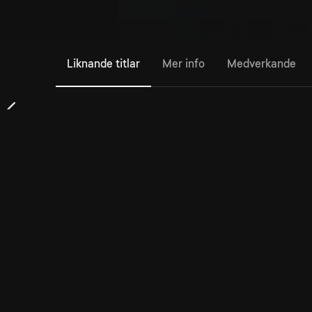
Liknande titlar
Mer info
Medverkande