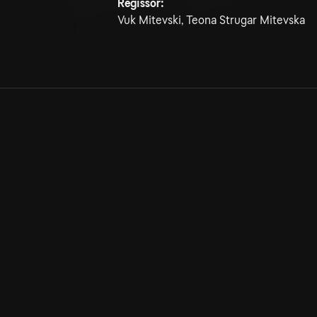
Regissör:
Vuk Mitevski, Teona Strugar Mitevska
Allmänna villkor
Kun
Integritetspolicy
Pre
Cookiepolicy
Kon