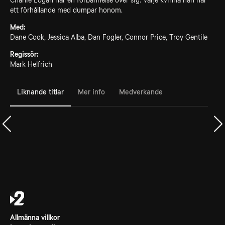
Charlie Logan har en förbannelse över sig. Varje kvinna han har
ett förhållande med dumpar honom.
Med:
Dane Cook, Jessica Alba, Dan Fogler, Connor Price, Troy Gentile
Regissör:
Mark Helfrich
Liknande titlar
Mer info
Medverkande
Allmänna villkor