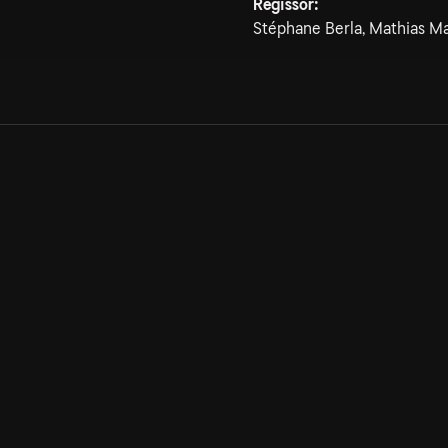
Regissör:
Stéphane Berla, Mathias Ma
Allmänna villkor
Kun
Integritetspolicy
Pre
Cookiepolicy
Kon