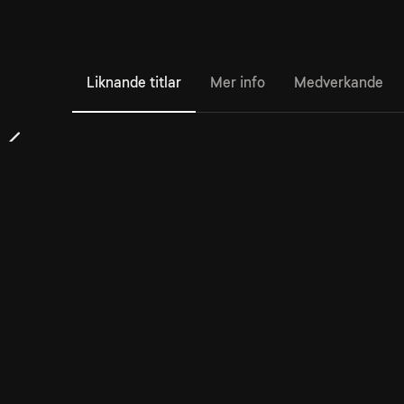
Liknande titlar
Mer info
Medverkande