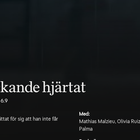
ckande hjärtat
6.9
Med:
ttat för sig att han inte får
Mathias Malzieu, Olivia Rui
Palma