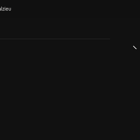
lzieu
dservice
ss
takta oss