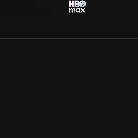
Allmänna villkor
Kun
Integritetspolicy
Pre
Cookiepolicy
Kon