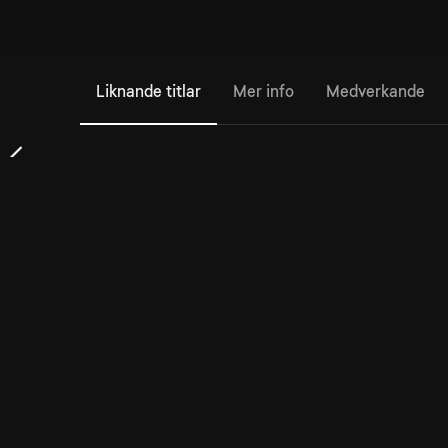
Liknande titlar
Mer info
Medverkande