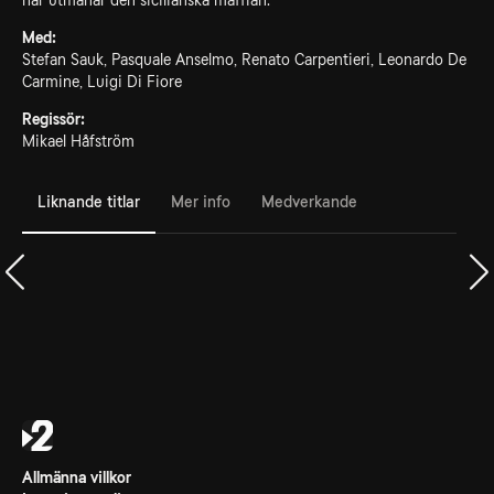
här utmanar den sicilianska maffian.
Med:
Stefan Sauk, Pasquale Anselmo, Renato Carpentieri, Leonardo De
Carmine, Luigi Di Fiore
Regissör:
Mikael Håfström
Liknande titlar
Mer info
Medverkande
Allmänna villkor