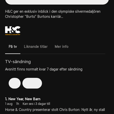
H&C ger en exklusiv inblick i den olympiske silvermedaljören
Christopher ”Burto” Burtons karriär...
På tv
Liknande titlar
Mer info
TV-sändning
Avsnitt finns normalt kvar 7 dagar efter sändning
1
2026
1. New Year, New Barn
1 aug
1h
Kan ses i 3 dagar till
Horse & Country presenterar stolt Chris Burton: Nytt år, ny stall