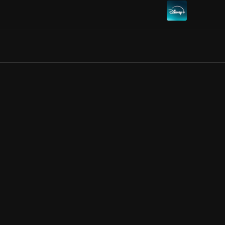
Allmänna villkor
Kun
Integritetspolicy
Pre
Cookiepolicy
Kon