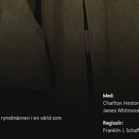
Med:
Charlton Heston
James Whitmor
r rymdmännen i en värld som
Regissör:
Franklin J. Schaf