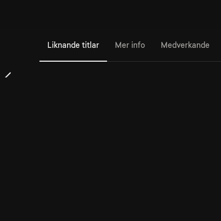
Liknande titlar
Mer info
Medverkande