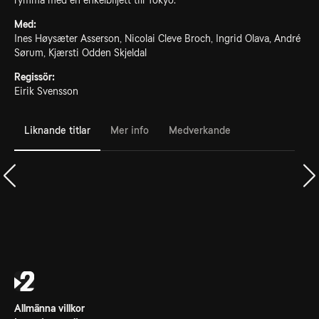
rymma med en enkelbiljett till Tokyo.
Med:
Ines Høysæter Asserson, Nicolai Cleve Broch, Ingrid Olava, André
Sørum, Kjærsti Odden Skjeldal
Regissör:
Eirik Svensson
Liknande titlar
Mer info
Medverkande
Allmänna villkor