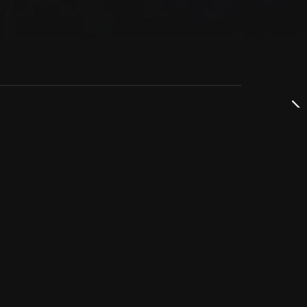
dservice
ss
takta oss