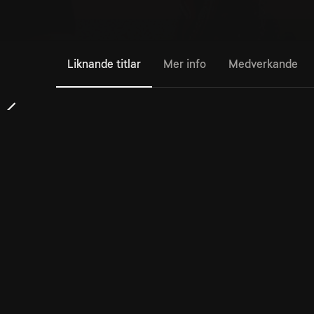
Liknande titlar
Mer info
Medverkande