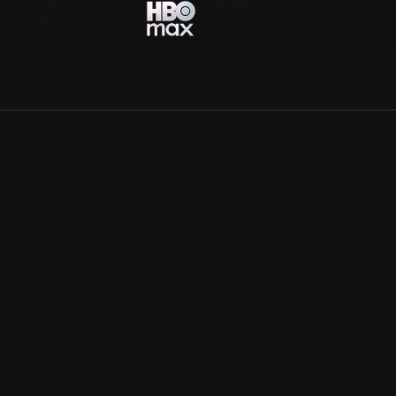
Allmänna villkor
Kun
Integritetspolicy
Pre
Cookiepolicy
Kon